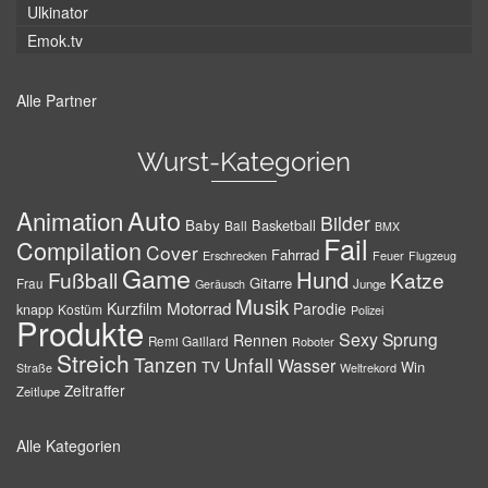
Ulkinator
Emok.tv
Alle Partner
Wurst-Kategorien
Auto
Animation
Bilder
Baby
Basketball
Ball
BMX
Fail
Compilation
Cover
Fahrrad
Erschrecken
Feuer
Flugzeug
Game
Hund
Fußball
Katze
Gitarre
Frau
Junge
Geräusch
Musik
Motorrad
Kurzfilm
Parodie
knapp
Kostüm
Polizei
Produkte
Sexy
Sprung
Rennen
Remi Gaillard
Roboter
Streich
Tanzen
Unfall
Wasser
TV
Win
Weltrekord
Straße
Zeitraffer
Zeitlupe
Alle Kategorien