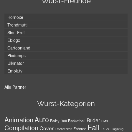
Wurst-Freunde
Hornoxe
Trendmutti
Sinn-Frei
Eblogx
Cartoonland
Picdumps
Ulkinator
Emok.tv
Alle Partner
Wurst-Kategorien
Auto
Animation
Bilder
Baby
Basketball
Ball
BMX
Fail
Compilation
Cover
Fahrrad
Erschrecken
Feuer
Flugzeug