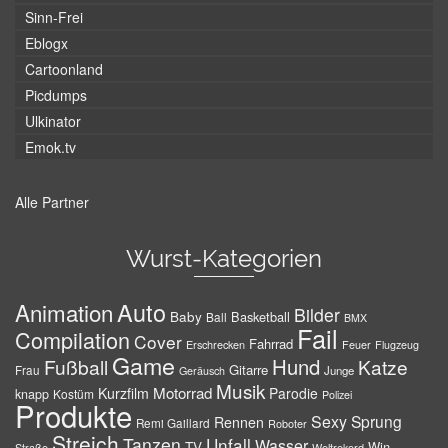
Sinn-Frei
Eblogx
Cartoonland
Picdumps
Ulkinator
Emok.tv
Alle Partner
Wurst-Kategorien
Auto
Animation
Bilder
Baby
Basketball
Ball
BMX
Fail
Compilation
Cover
Fahrrad
Erschrecken
Feuer
Flugzeug
Game
Hund
Fußball
Katze
Gitarre
Frau
Junge
Geräusch
Musik
Motorrad
Kurzfilm
Parodie
knapp
Kostüm
Polizei
Produkte
Sexy
Sprung
Rennen
Remi Gaillard
Roboter
Streich
Tanzen
Unfall
Wasser
TV
Win
Weltrekord
Straße