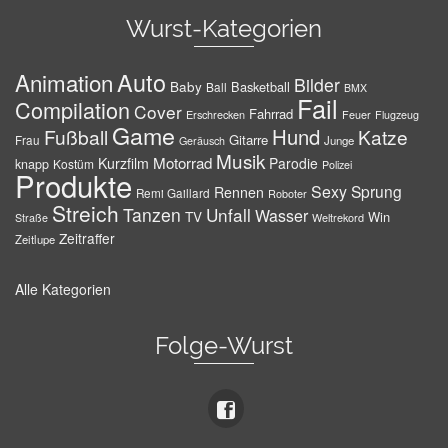
Wurst-Kategorien
Auto
Animation
Bilder
Baby
Basketball
Ball
BMX
Fail
Compilation
Cover
Fahrrad
Erschrecken
Feuer
Flugzeug
Game
Hund
Fußball
Katze
Gitarre
Frau
Junge
Geräusch
Musik
Motorrad
Kurzfilm
Parodie
knapp
Kostüm
Polizei
Produkte
Sexy
Sprung
Rennen
Remi Gaillard
Roboter
Streich
Tanzen
Unfall
Wasser
TV
Win
Weltrekord
Straße
Zeitraffer
Zeitlupe
Alle Kategorien
Folge-Wurst