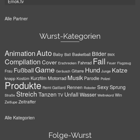
Emok.tv
Alle Partner
Wurst-Kategorien
Auto
Animation
Bilder
Baby
Basketball
Ball
BMX
Fail
Compilation
Cover
Fahrrad
Erschrecken
Feuer
Flugzeug
Game
Hund
Fußball
Katze
Gitarre
Frau
Junge
Geräusch
Musik
Motorrad
Kurzfilm
Parodie
knapp
Kostüm
Polizei
Produkte
Sexy
Sprung
Rennen
Remi Gaillard
Roboter
Streich
Tanzen
Unfall
Wasser
TV
Win
Weltrekord
Straße
Zeitraffer
Zeitlupe
Alle Kategorien
Folge-Wurst