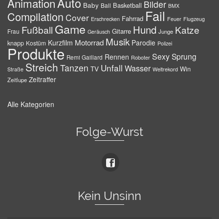
Auto
Animation
Bilder
Baby
Basketball
Ball
BMX
Fail
Compilation
Cover
Fahrrad
Erschrecken
Feuer
Flugzeug
Game
Hund
Fußball
Katze
Gitarre
Frau
Junge
Geräusch
Musik
Motorrad
Kurzfilm
Parodie
knapp
Kostüm
Polizei
Produkte
Sexy
Sprung
Rennen
Remi Gaillard
Roboter
Streich
Tanzen
Unfall
Wasser
TV
Win
Weltrekord
Straße
Zeitraffer
Zeitlupe
Alle Kategorien
Folge-Wurst
Kein Unsinn