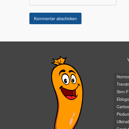
Horno
Trendm
Sinn-F
Eblogx
Cartoo
Picdu
Ulkina