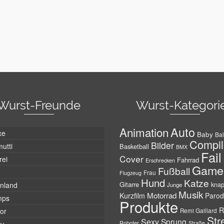
Wurst-Freunde
Wurst-Kategori
Auto
Animation
xe
Baby
Bal
Compil
Bilder
utti
Basketball
BMX
Fail
Cover
rei
Fahrrad
Erschrecken
Game
Fußball
Frau
Flugzeug
Hund
Katze
Gitarre
nland
kna
Junge
Musik
Motorrad
Kurzfilm
Parod
mps
Produkte
R
tor
Remi Gaillard
Str
Sexy
Sprung
Roboter
Straße