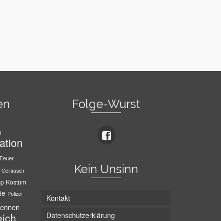
en
Folge-Wurst
l
ation
Feuer
Kein Unsinn
Geräusch
pp
Kostüm
ie
Polizei
Kontakt
ennen
Datenschutzerklärung
eich