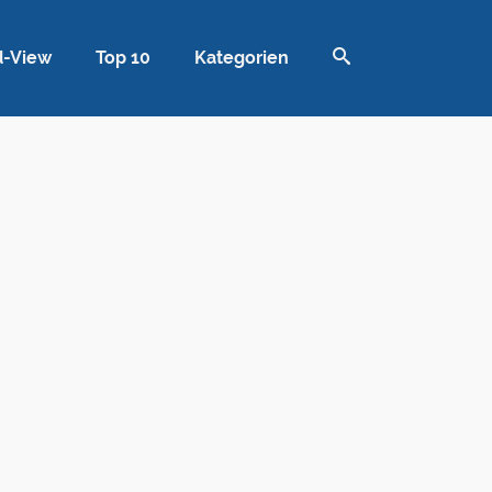
d-View
Top 10
Kategorien