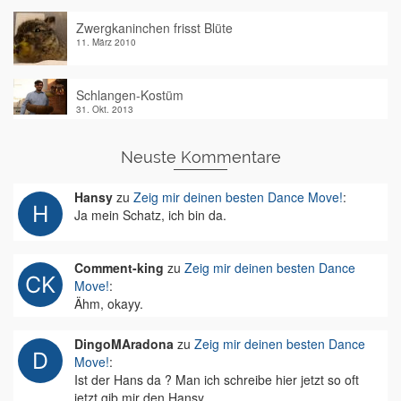
Zwergkaninchen frisst Blüte
11. März 2010
Schlangen-Kostüm
31. Okt. 2013
Neuste Kommentare
Hansy
zu
Zeig mir deinen besten Dance Move!
:
Ja mein Schatz, ich bin da.
Comment-king
zu
Zeig mir deinen besten Dance
Move!
:
Ähm, okayy.
DingoMAradona
zu
Zeig mir deinen besten Dance
Move!
:
Ist der Hans da ? Man ich schreibe hier jetzt so oft
jetzt gib mir den Hansy