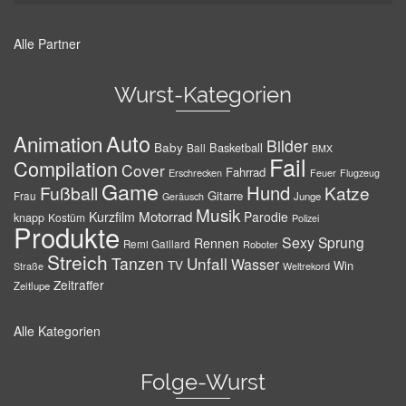
Alle Partner
Wurst-Kategorien
Auto
Animation
Bilder
Baby
Basketball
Ball
BMX
Fail
Compilation
Cover
Fahrrad
Erschrecken
Feuer
Flugzeug
Game
Hund
Fußball
Katze
Gitarre
Frau
Junge
Geräusch
Musik
Motorrad
Kurzfilm
Parodie
knapp
Kostüm
Polizei
Produkte
Sexy
Sprung
Rennen
Remi Gaillard
Roboter
Streich
Tanzen
Unfall
Wasser
TV
Win
Weltrekord
Straße
Zeitraffer
Zeitlupe
Alle Kategorien
Folge-Wurst