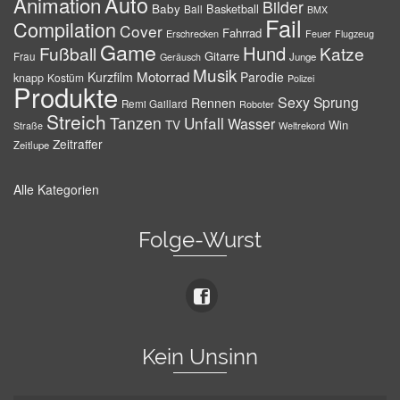
Auto
Animation
Bilder
Baby
Basketball
Ball
BMX
Fail
Compilation
Cover
Fahrrad
Erschrecken
Feuer
Flugzeug
Game
Hund
Fußball
Katze
Gitarre
Frau
Junge
Geräusch
Musik
Motorrad
Kurzfilm
Parodie
knapp
Kostüm
Polizei
Produkte
Sexy
Sprung
Rennen
Remi Gaillard
Roboter
Streich
Tanzen
Unfall
Wasser
TV
Win
Weltrekord
Straße
Zeitraffer
Zeitlupe
Alle Kategorien
Folge-Wurst
Kein Unsinn