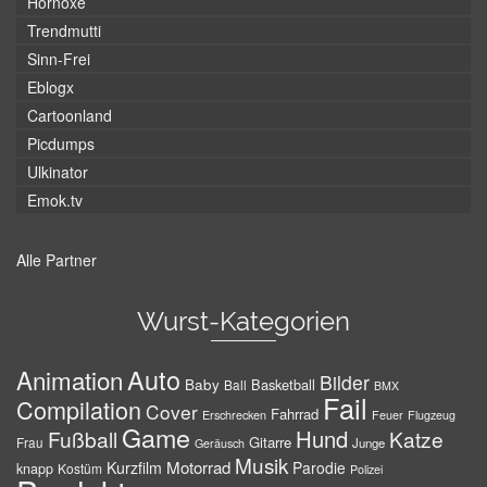
Hornoxe
Trendmutti
Sinn-Frei
Eblogx
Cartoonland
Picdumps
Ulkinator
Emok.tv
Alle Partner
Wurst-Kategorien
Auto
Animation
Bilder
Baby
Basketball
Ball
BMX
Fail
Compilation
Cover
Fahrrad
Erschrecken
Feuer
Flugzeug
Game
Hund
Fußball
Katze
Gitarre
Frau
Junge
Geräusch
Musik
Motorrad
Kurzfilm
Parodie
knapp
Kostüm
Polizei