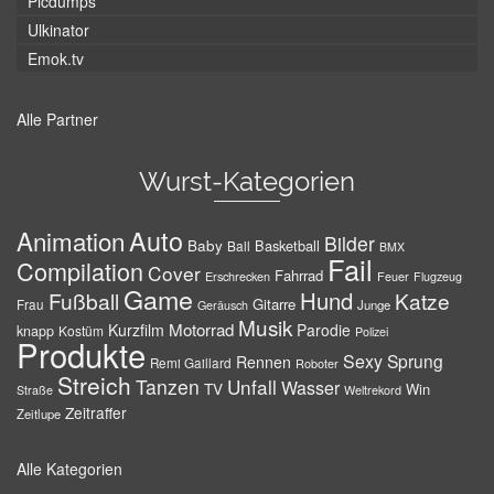
Picdumps
Ulkinator
Emok.tv
Alle Partner
Wurst-Kategorien
Auto
Animation
Bilder
Baby
Basketball
Ball
BMX
Fail
Compilation
Cover
Fahrrad
Erschrecken
Feuer
Flugzeug
Game
Hund
Fußball
Katze
Gitarre
Frau
Junge
Geräusch
Musik
Motorrad
Kurzfilm
Parodie
knapp
Kostüm
Polizei
Produkte
Sexy
Sprung
Rennen
Remi Gaillard
Roboter
Streich
Tanzen
Unfall
Wasser
TV
Win
Weltrekord
Straße
Zeitraffer
Zeitlupe
Alle Kategorien