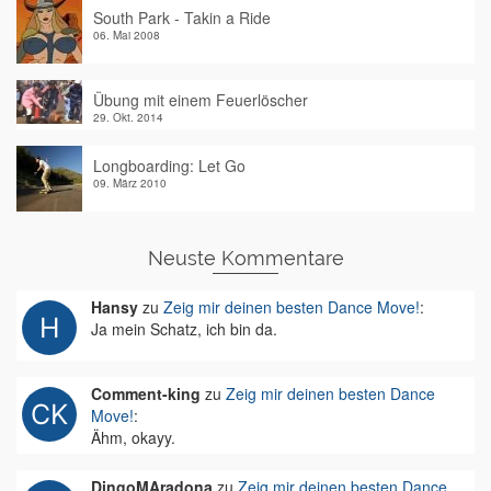
South Park - Takin a Ride
06. Mai 2008
Übung mit einem Feuerlöscher
29. Okt. 2014
Longboarding: Let Go
09. März 2010
Neuste Kommentare
Hansy
zu
Zeig mir deinen besten Dance Move!
:
Ja mein Schatz, ich bin da.
Comment-king
zu
Zeig mir deinen besten Dance
Move!
:
Ähm, okayy.
DingoMAradona
zu
Zeig mir deinen besten Dance