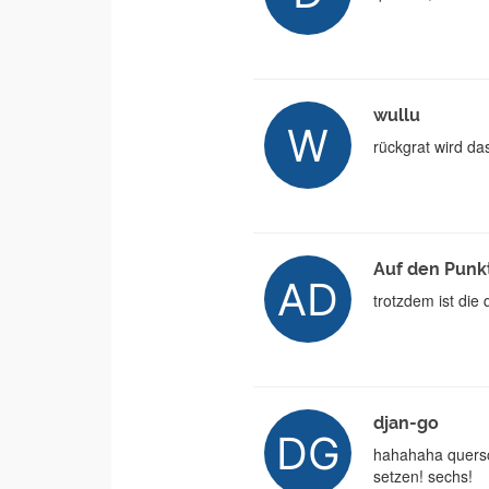
wullu
rückgrat wird d
Auf den Punk
trotzdem ist die
djan-go
hahahaha quersc
setzen! sechs!