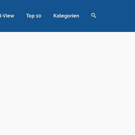
d-View
Top 10
Kategorien