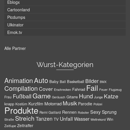
Eblogx
Cartoonland
Picdumps
Ulkinator
Emok.tv
Alle Partner
Wurst-Kategorien
Auto
Animation
Bilder
Baby
Basketball
Ball
BMX
Fail
Compilation
Cover
Fahrrad
Erschrecken
Feuer
Flugzeug
Game
Hund
Fußball
Katze
Gitarre
Frau
Junge
Geräusch
Musik
Motorrad
Kurzfilm
Parodie
knapp
Kostüm
Polizei
Produkte
Sexy
Sprung
Rennen
Remi Gaillard
Roboter
Streich
Tanzen
Unfall
Wasser
TV
Win
Weltrekord
Straße
Zeitraffer
Zeitlupe