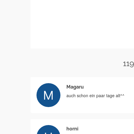
11
Magaru
auch schon ein paar tage alt^^
horni