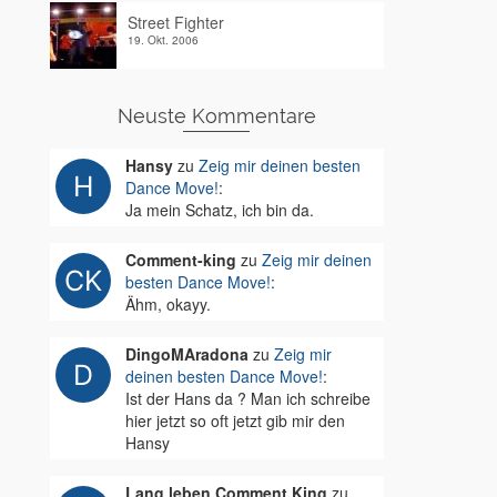
Street Fighter
19. Okt. 2006
Neuste Kommentare
Hansy
zu
Zeig mir deinen besten
Dance Move!
:
Ja mein Schatz, ich bin da.
Comment-king
zu
Zeig mir deinen
besten Dance Move!
:
Ähm, okayy.
DingoMAradona
zu
Zeig mir
deinen besten Dance Move!
:
Ist der Hans da ? Man ich schreibe
hier jetzt so oft jetzt gib mir den
Hansy
Lang leben Comment King
zu