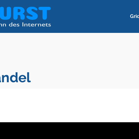
Gri
andel