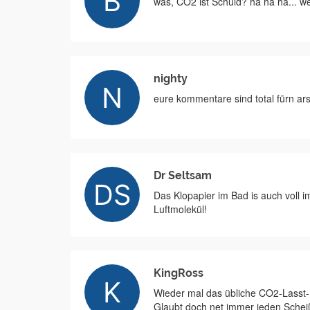
was, CO2 ist Schuld? ha ha ha... we
nighty
eure kommentare sind total fürn ars
Dr Seltsam
Das Klopapier im Bad is auch voll 
Luftmolekül!
KingRoss
Wieder mal das übliche CO2-Lasst-
Glaubt doch net immer jeden Scheiß