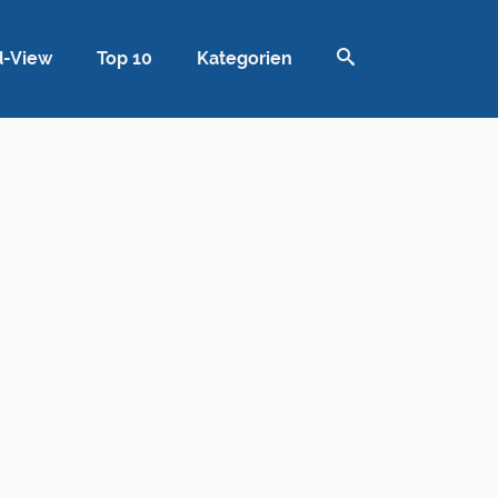
d-View
Top 10
Kategorien