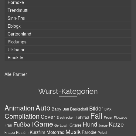
Hornoxe
Trendmutti
Sinn-Frei
Eblogx
Cartoonland
Picdumps
Ulkinator
Emok.tv
Alle Partner
Wurst-Kategorien
Auto
Animation
Bilder
Baby
Basketball
Ball
BMX
Fail
Compilation
Cover
Fahrrad
Erschrecken
Feuer
Flugzeug
Game
Hund
Fußball
Katze
Gitarre
Frau
Junge
Geräusch
Musik
Motorrad
Kurzfilm
Parodie
knapp
Kostüm
Polizei