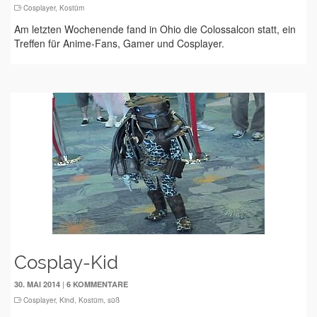
Cosplayer
,
Kostüm
Am letzten Wochenende fand in Ohio die Colossalcon statt, ein
Treffen für Anime-Fans, Gamer und Cosplayer.
Cosplay-Kid
|
30. MAI 2014
6 KOMMENTARE
Cosplayer
,
Kind
,
Kostüm
,
süß