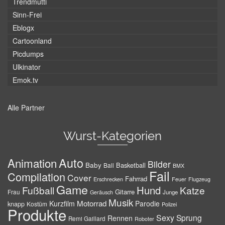
Trendmutti
Sinn-Frei
Eblogx
Cartoonland
Picdumps
Ulkinator
Emok.tv
Alle Partner
Wurst-Kategorien
Auto
Animation
Bilder
Baby
Basketball
Ball
BMX
Fail
Compilation
Cover
Fahrrad
Erschrecken
Feuer
Flugzeug
Game
Hund
Fußball
Katze
Gitarre
Frau
Junge
Geräusch
Musik
Motorrad
Kurzfilm
Parodie
knapp
Kostüm
Polizei
Produkte
Sexy
Sprung
Rennen
Remi Gaillard
Roboter