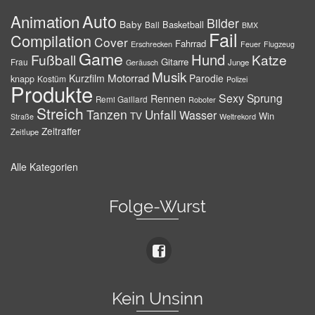
Auto
Animation
Bilder
Baby
Basketball
Ball
BMX
Fail
Compilation
Cover
Fahrrad
Erschrecken
Feuer
Flugzeug
Game
Hund
Fußball
Katze
Gitarre
Frau
Junge
Geräusch
Musik
Motorrad
Kurzfilm
Parodie
knapp
Kostüm
Polizei
Produkte
Sexy
Sprung
Rennen
Remi Gaillard
Roboter
Streich
Tanzen
Unfall
Wasser
TV
Win
Weltrekord
Straße
Zeitraffer
Zeitlupe
Alle Kategorien
Folge-Wurst
Kein Unsinn