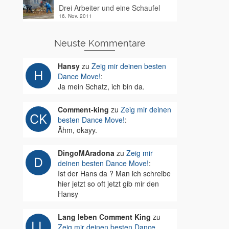
Drei Arbeiter und eine Schaufel
16. Nov. 2011
Neuste Kommentare
Hansy
zu
Zeig mir deinen besten
Dance Move!
:
Ja mein Schatz, ich bin da.
Comment-king
zu
Zeig mir deinen
besten Dance Move!
:
Ähm, okayy.
DingoMAradona
zu
Zeig mir
deinen besten Dance Move!
:
Ist der Hans da ? Man ich schreibe
hier jetzt so oft jetzt gib mir den
Hansy
Lang leben Comment King
zu
Zeig mir deinen besten Dance