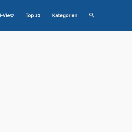
d-View
Top 10
Kategorien