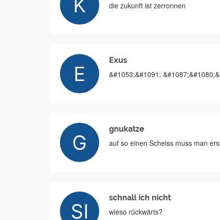
die zukunft ist zerronnen
Exus
&#1053;&#1091; &#1087;&#1080;&#
gnukatze
auf so einen Scheiss muss man ers
schnall ich nicht
wieso rückwärts?