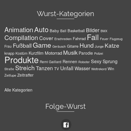
Wurst-Kategorien
Auto
Animation
Bilder
Baby
Basketball
Ball
BMX
Fail
Compilation
Cover
Fahrrad
Erschrecken
Feuer
Flugzeug
Game
Hund
Fußball
Katze
Gitarre
Frau
Junge
Geräusch
Musik
Motorrad
Kurzfilm
Parodie
knapp
Kostüm
Polizei
Produkte
Sexy
Sprung
Rennen
Remi Gaillard
Roboter
Streich
Tanzen
Unfall
Wasser
TV
Win
Weltrekord
Straße
Zeitraffer
Zeitlupe
Alle Kategorien
Folge-Wurst