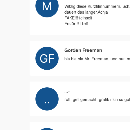
Witzig diese Kurzfilmnummern. Scha
dauert das länger.Achja
FAKE!!!1einself
Erst0r!!!11elf
Gorden Freeman
bla bla bla Mr. Freeman, und nun 
..,-
rofl- geil gemacht- grafik nich so gut