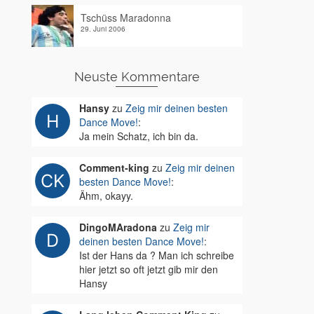
Tschüss Maradonna
29. Juni 2006
Neuste Kommentare
Hansy
zu
Zeig mir deinen besten
Dance Move!
:
Ja mein Schatz, ich bin da.
Comment-king
zu
Zeig mir deinen
besten Dance Move!
:
Ähm, okayy.
DingoMAradona
zu
Zeig mir
deinen besten Dance Move!
:
Ist der Hans da ? Man ich schreibe
hier jetzt so oft jetzt gib mir den
Hansy