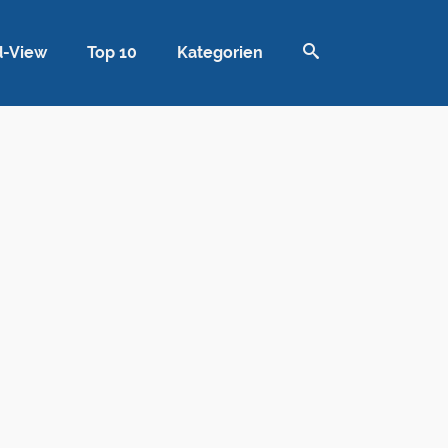
d-View
Top 10
Kategorien