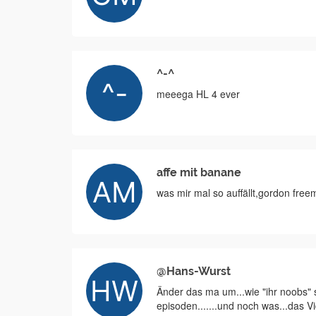
^-^
meeega HL 4 ever
affe mit banane
was mir mal so auffällt,gordon free
@Hans-Wurst
Änder das ma um...wie "ihr noobs" sch
episoden.......und noch was...das Vi