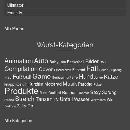
Ulkinator
Emok.tv
Alle Partner
Wurst-Kategorien
Auto
Animation
Bilder
Baby
Basketball
Ball
BMX
Fail
Compilation
Cover
Fahrrad
Erschrecken
Feuer
Flugzeug
Game
Hund
Fußball
Katze
Gitarre
Frau
Junge
Geräusch
Musik
Motorrad
Kurzfilm
Parodie
knapp
Kostüm
Polizei
Produkte
Sexy
Sprung
Rennen
Remi Gaillard
Roboter
Streich
Tanzen
Unfall
Wasser
TV
Win
Weltrekord
Straße
Zeitraffer
Zeitlupe
Alle Kategorien