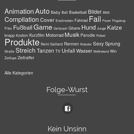
Auto
Animation
Bilder
Baby
Basketball
Ball
BMX
Fail
Compilation
Cover
Fahrrad
Erschrecken
Feuer
Flugzeug
Game
Hund
Fußball
Katze
Gitarre
Frau
Junge
Geräusch
Musik
Motorrad
Kurzfilm
Parodie
knapp
Kostüm
Polizei
Produkte
Sexy
Sprung
Rennen
Remi Gaillard
Roboter
Streich
Tanzen
Unfall
Wasser
TV
Win
Weltrekord
Straße
Zeitraffer
Zeitlupe
Alle Kategorien
Folge-Wurst
Kein Unsinn