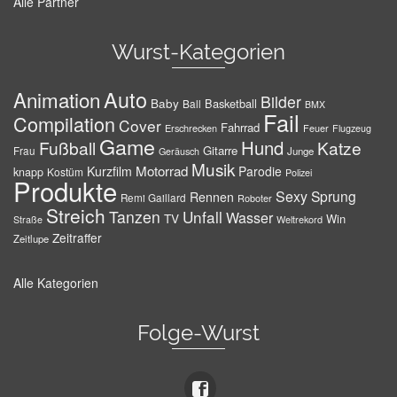
Alle Partner
Wurst-Kategorien
Auto
Animation
Bilder
Baby
Basketball
Ball
BMX
Fail
Compilation
Cover
Fahrrad
Erschrecken
Feuer
Flugzeug
Game
Hund
Fußball
Katze
Gitarre
Frau
Junge
Geräusch
Musik
Motorrad
Kurzfilm
Parodie
knapp
Kostüm
Polizei
Produkte
Sexy
Sprung
Rennen
Remi Gaillard
Roboter
Streich
Tanzen
Unfall
Wasser
TV
Win
Weltrekord
Straße
Zeitraffer
Zeitlupe
Alle Kategorien
Folge-Wurst