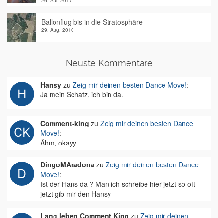
26. Apr. 2017
Ballonflug bis in die Stratosphäre
29. Aug. 2010
Neuste Kommentare
Hansy
zu
Zeig mir deinen besten Dance Move!
:
Ja mein Schatz, ich bin da.
Comment-king
zu
Zeig mir deinen besten Dance
Move!
:
Ähm, okayy.
DingoMAradona
zu
Zeig mir deinen besten Dance
Move!
:
Ist der Hans da ? Man ich schreibe hier jetzt so oft
jetzt gib mir den Hansy
Lang leben Comment King
zu
Zeig mir deinen