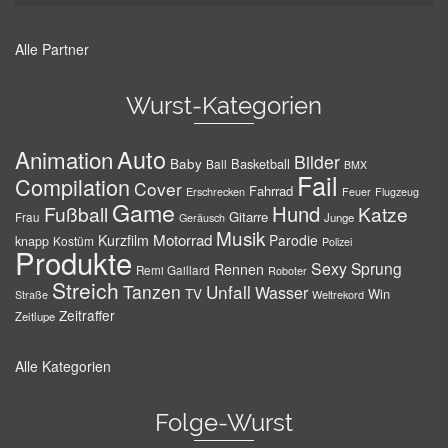
Alle Partner
Wurst-Kategorien
Auto
Animation
Bilder
Baby
Basketball
Ball
BMX
Fail
Compilation
Cover
Fahrrad
Erschrecken
Feuer
Flugzeug
Game
Hund
Fußball
Katze
Gitarre
Frau
Junge
Geräusch
Musik
Motorrad
Kurzfilm
Parodie
knapp
Kostüm
Polizei
Produkte
Sexy
Sprung
Rennen
Remi Gaillard
Roboter
Streich
Tanzen
Unfall
Wasser
TV
Win
Weltrekord
Straße
Zeitraffer
Zeitlupe
Alle Kategorien
Folge-Wurst