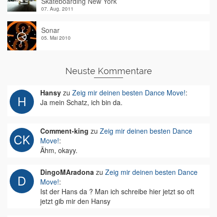
Skateboarding New York
07. Aug. 2011
Sonar
05. Mai 2010
Neuste Kommentare
Hansy
zu
Zeig mir deinen besten Dance Move!
:
Ja mein Schatz, ich bin da.
Comment-king
zu
Zeig mir deinen besten Dance
Move!
:
Ähm, okayy.
DingoMAradona
zu
Zeig mir deinen besten Dance
Move!
:
Ist der Hans da ? Man ich schreibe hier jetzt so oft
jetzt gib mir den Hansy