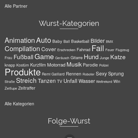
Alle Partner
Wurst-Kategorien
Auto
Animation
Bilder
Baby
Basketball
Ball
BMX
Fail
Compilation
Cover
Fahrrad
Erschrecken
Feuer
Flugzeug
Game
Hund
Fußball
Katze
Gitarre
Frau
Junge
Geräusch
Musik
Motorrad
Kurzfilm
Parodie
knapp
Kostüm
Polizei
Produkte
Sexy
Sprung
Rennen
Remi Gaillard
Roboter
Streich
Tanzen
Unfall
Wasser
TV
Win
Weltrekord
Straße
Zeitraffer
Zeitlupe
Alle Kategorien
Folge-Wurst