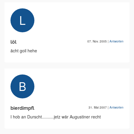
löl
07. Nov. 2005
|
Antworten
ächt goil hehe
bierdimpfl
31. Mai 2007
|
Antworten
I hob an Durscht..........jetz wär Augustiner recht