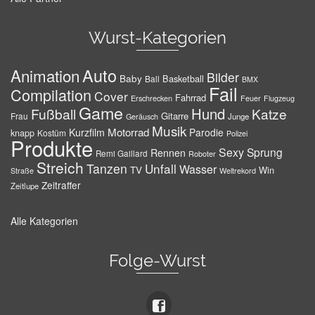
Wurst-Kategorien
Auto
Animation
Bilder
Baby
Basketball
Ball
BMX
Fail
Compilation
Cover
Fahrrad
Erschrecken
Feuer
Flugzeug
Game
Hund
Fußball
Katze
Gitarre
Frau
Junge
Geräusch
Musik
Motorrad
Kurzfilm
Parodie
knapp
Kostüm
Polizei
Produkte
Sexy
Sprung
Rennen
Remi Gaillard
Roboter
Streich
Tanzen
Unfall
Wasser
TV
Win
Weltrekord
Straße
Zeitraffer
Zeitlupe
Alle Kategorien
Folge-Wurst