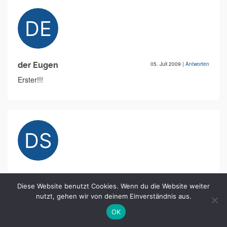
der Eugen
05. Juli 2009
|
Antworten
Erster!!!
Dr Seltsam
06. Juli 2009
|
Antworten
Diese Website benutzt Cookies. Wenn du die Website weiter
Das Video geil,
nutzt, gehen wir von deinem Einverständnis aus.
trotz Werbung weil,
die Zeit verging in windes eil,
OK
drum achtet nicht auf diese Flamer,