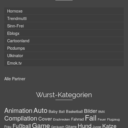
Hornoxe
Trendmutti
Sinn-Frei
Eblogx
Cartoonland
Picdumps
Ulkinator
Emok.tv
Alle Partner
Wurst-Kategorien
Auto
Animation
Bilder
Baby
Basketball
Ball
BMX
Fail
Compilation
Cover
Fahrrad
Erschrecken
Feuer
Flugzeug
Game
Hund
Fußball
Katze
Gitarre
Frau
Junge
Geräusch