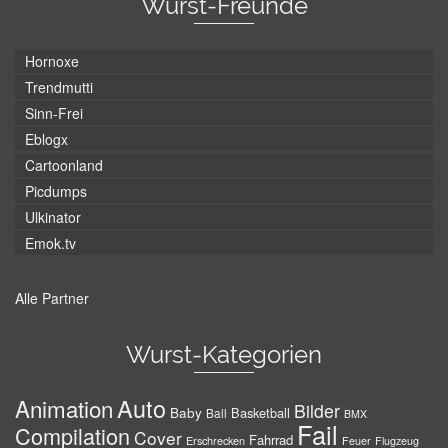
Wurst-Freunde
Hornoxe
Trendmutti
Sinn-Frei
Eblogx
Cartoonland
Picdumps
Ulkinator
Emok.tv
Alle Partner
Wurst-Kategorien
Auto
Animation
Bilder
Baby
Basketball
Ball
BMX
Fail
Compilation
Cover
Fahrrad
Erschrecken
Feuer
Flugzeug