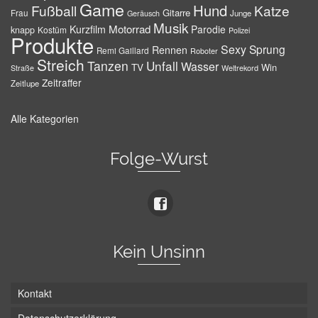
Game
Hund
Fußball
Katze
Gitarre
Frau
Junge
Geräusch
Musik
Motorrad
Kurzfilm
Parodie
knapp
Kostüm
Polizei
Produkte
Sexy
Sprung
Rennen
Remi Gaillard
Roboter
Streich
Tanzen
Unfall
Wasser
TV
Win
Weltrekord
Straße
Zeitraffer
Zeitlupe
Alle Kategorien
Folge-Wurst
Kein Unsinn
Kontakt