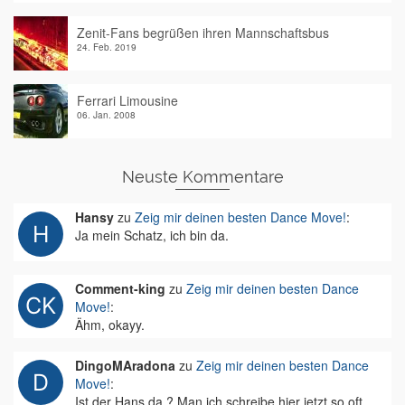
Zenit-Fans begrüßen ihren Mannschaftsbus
24. Feb. 2019
Ferrari Limousine
06. Jan. 2008
Neuste Kommentare
Hansy
zu
Zeig mir deinen besten Dance Move!
:
Ja mein Schatz, ich bin da.
Comment-king
zu
Zeig mir deinen besten Dance
Move!
:
Ähm, okayy.
DingoMAradona
zu
Zeig mir deinen besten Dance
Move!
:
Ist der Hans da ? Man ich schreibe hier jetzt so oft