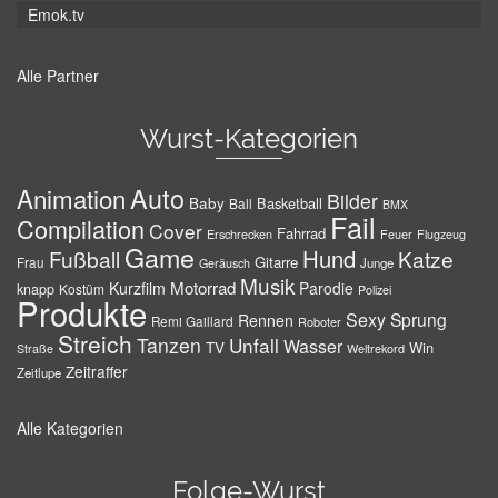
Emok.tv
Alle Partner
Wurst-Kategorien
Auto
Animation
Bilder
Baby
Basketball
Ball
BMX
Fail
Compilation
Cover
Fahrrad
Erschrecken
Feuer
Flugzeug
Game
Hund
Fußball
Katze
Gitarre
Frau
Junge
Geräusch
Musik
Motorrad
Kurzfilm
Parodie
knapp
Kostüm
Polizei
Produkte
Sexy
Sprung
Rennen
Remi Gaillard
Roboter
Streich
Tanzen
Unfall
Wasser
TV
Win
Weltrekord
Straße
Zeitraffer
Zeitlupe
Alle Kategorien
Folge-Wurst