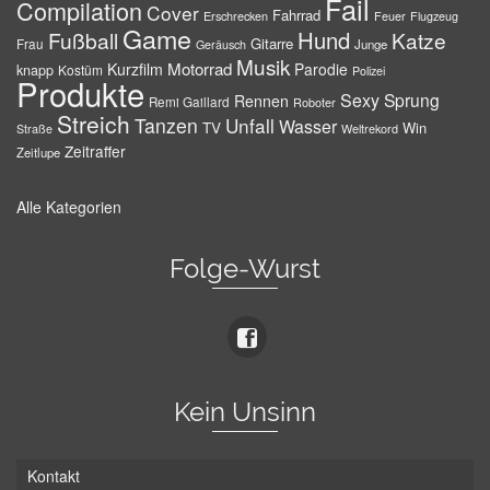
Fail
Compilation
Cover
Fahrrad
Erschrecken
Feuer
Flugzeug
Game
Hund
Fußball
Katze
Gitarre
Frau
Junge
Geräusch
Musik
Motorrad
Kurzfilm
Parodie
knapp
Kostüm
Polizei
Produkte
Sexy
Sprung
Rennen
Remi Gaillard
Roboter
Streich
Tanzen
Unfall
Wasser
TV
Win
Weltrekord
Straße
Zeitraffer
Zeitlupe
Alle Kategorien
Folge-Wurst
Kein Unsinn
Kontakt