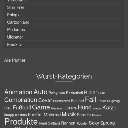
Sinn-Frei
Eblogx
Cartoonland
Picdumps
Ulkinator
Emok.tv
Alle Partner
Wurst-Kategorien
Auto
Animation
Bilder
Baby
Basketball
Ball
BMX
Fail
Compilation
Cover
Fahrrad
Erschrecken
Feuer
Flugzeug
Game
Hund
Fußball
Katze
Gitarre
Frau
Junge
Geräusch
Musik
Motorrad
Kurzfilm
Parodie
knapp
Kostüm
Polizei
Produkte
Sexy
Sprung
Rennen
Remi Gaillard
Roboter