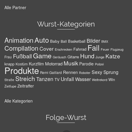
Alle Partner
Wurst-Kategorien
Auto
Animation
Bilder
Baby
Basketball
Ball
BMX
Fail
Compilation
Cover
Fahrrad
Erschrecken
Feuer
Flugzeug
Game
Hund
Fußball
Katze
Gitarre
Frau
Junge
Geräusch
Musik
Motorrad
Kurzfilm
Parodie
knapp
Kostüm
Polizei
Produkte
Sexy
Sprung
Rennen
Remi Gaillard
Roboter
Streich
Tanzen
Unfall
Wasser
TV
Win
Weltrekord
Straße
Zeitraffer
Zeitlupe
Alle Kategorien
Folge-Wurst