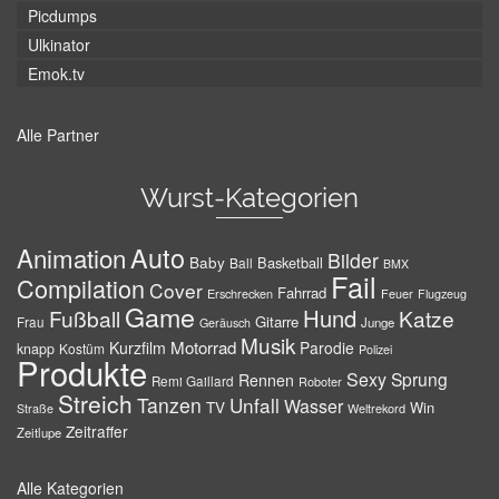
Picdumps
Ulkinator
Emok.tv
Alle Partner
Wurst-Kategorien
Auto
Animation
Bilder
Baby
Basketball
Ball
BMX
Fail
Compilation
Cover
Fahrrad
Erschrecken
Feuer
Flugzeug
Game
Hund
Fußball
Katze
Gitarre
Frau
Junge
Geräusch
Musik
Motorrad
Kurzfilm
Parodie
knapp
Kostüm
Polizei
Produkte
Sexy
Sprung
Rennen
Remi Gaillard
Roboter
Streich
Tanzen
Unfall
Wasser
TV
Win
Weltrekord
Straße
Zeitraffer
Zeitlupe
Alle Kategorien