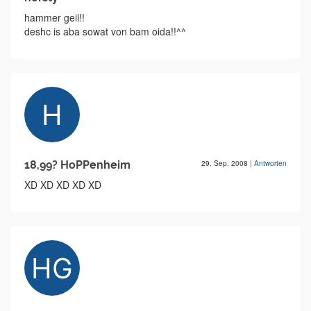
hammer geil!!
deshc is aba sowat von bam oida!!^^
18,99? HoPPenheim
29. Sep. 2008
|
Antworten
XD XD XD XD XD