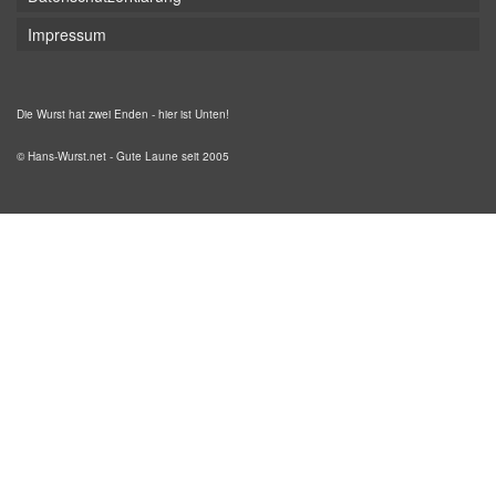
Impressum
Die Wurst hat zwei Enden - hier ist Unten!
© Hans-Wurst.net - Gute Laune seit 2005