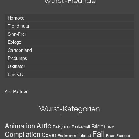
Wurst-Freunde
Hornoxe
Trendmutti
Sinn-Frei
Eblogx
Cartoonland
Picdumps
Ulkinator
Emok.tv
Alle Partner
Wurst-Kategorien
Auto
Animation
Bilder
Baby
Basketball
Ball
BMX
Fail
Compilation
Cover
Fahrrad
Erschrecken
Feuer
Flugzeug