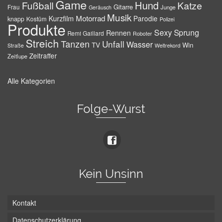
Game
Hund
Fußball
Katze
Gitarre
Frau
Junge
Geräusch
Musik
Motorrad
Kurzfilm
Parodie
knapp
Kostüm
Polizei
Produkte
Sexy
Sprung
Rennen
Remi Gaillard
Roboter
Streich
Tanzen
Unfall
Wasser
TV
Win
Weltrekord
Straße
Zeitraffer
Zeitlupe
Alle Kategorien
Folge-Wurst
Kein Unsinn
Kontakt
Datenschutzerklärung