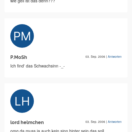
wie geil ist das denn???
P.MoSh
03. Sep. 2006
|
Antworten
Ich find' das Schwachsinn -_-
lord helmchen
03. Sep. 2006
|
Antworten
omg da muss ja auch kein sinn hinter sein das soll