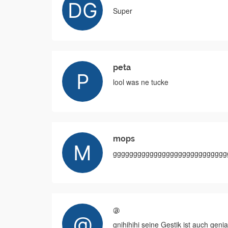
Super
peta
lool was ne tucke
mops
gggggggggggggggggggggggggggg
@
gnihihihi seine Gestik ist auch genia