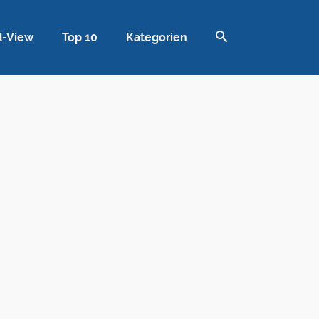
d-View
Top 10
Kategorien