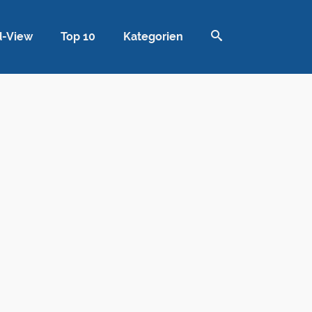
d-View
Top 10
Kategorien