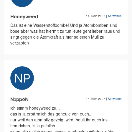
Honeyweed
14. Nov. 2007
|
Antworten
Das ist eine Wasserstoffbombe! Und ja Atombomben sind
böse aber was hat hiermit zu tun leute geht lieber raus und
singt gegen die Atomkraft als hier so einen Müll zu
verzapfen
N1pp0N
14. Nov. 2007
|
Antworten
ich stimm honeyweed zu...
das is ja erbärmlich das geheule von euch...
nur weil dan atompilz gezeigt wird, heult ihr euch ins
hemdchen, is ja peinlich...
wenn alle gleich wegen sowas rumheulen würden, gäbs