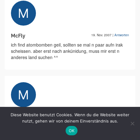
McFly
19. Nov. 2007
|
Antworten
ich find atombomben geil, sollten se mal n paar aufn irak
scheissen. aber erst nach ankünidung, muss mir erst n
anderes land suchen ^^
Diese Website benutzt Cookies. Wenn du die Website weiter
@mcfly
19. Nov. 2007
|
Antworten
nutzt, gehen wir von deinem Einverständnis aus.
tja frauen stehen halt auf waffen ich find frauen geil
OK