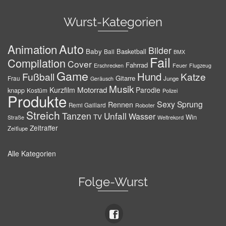
Wurst-Kategorien
Auto
Animation
Bilder
Baby
Basketball
Ball
BMX
Fail
Compilation
Cover
Fahrrad
Erschrecken
Feuer
Flugzeug
Game
Hund
Fußball
Katze
Gitarre
Frau
Junge
Geräusch
Musik
Motorrad
Kurzfilm
Parodie
knapp
Kostüm
Polizei
Produkte
Sexy
Sprung
Rennen
Remi Gaillard
Roboter
Streich
Tanzen
Unfall
Wasser
TV
Win
Weltrekord
Straße
Zeitraffer
Zeitlupe
Alle Kategorien
Folge-Wurst