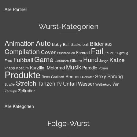
Alle Partner
Wurst-Kategorien
Auto
Animation
Bilder
Baby
Basketball
Ball
BMX
Fail
Compilation
Cover
Fahrrad
Erschrecken
Feuer
Flugzeug
Game
Hund
Fußball
Katze
Gitarre
Frau
Junge
Geräusch
Musik
Motorrad
Kurzfilm
Parodie
knapp
Kostüm
Polizei
Produkte
Sexy
Sprung
Rennen
Remi Gaillard
Roboter
Streich
Tanzen
Unfall
Wasser
TV
Win
Weltrekord
Straße
Zeitraffer
Zeitlupe
Alle Kategorien
Folge-Wurst