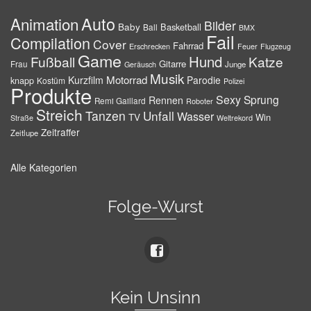
Auto
Animation
Bilder
Baby
Basketball
Ball
BMX
Fail
Compilation
Cover
Fahrrad
Erschrecken
Feuer
Flugzeug
Game
Hund
Fußball
Katze
Gitarre
Frau
Junge
Geräusch
Musik
Motorrad
Kurzfilm
Parodie
knapp
Kostüm
Polizei
Produkte
Sexy
Sprung
Rennen
Remi Gaillard
Roboter
Streich
Tanzen
Unfall
Wasser
TV
Win
Weltrekord
Straße
Zeitraffer
Zeitlupe
Alle Kategorien
Folge-Wurst
Kein Unsinn