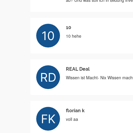
ab? Und was soll ich in Bildung inves
10
10 hehe
REAL Deal
Wissen ist Macht- Nix Wissen macht n
florian k
voll aa