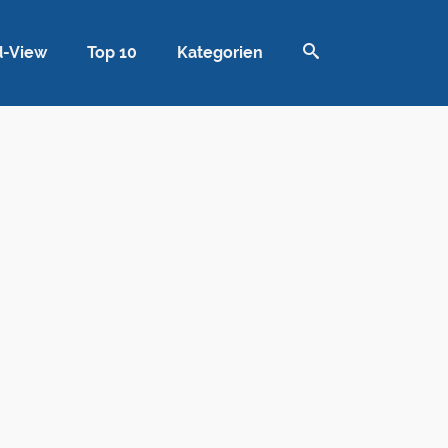
d-View
Top 10
Kategorien