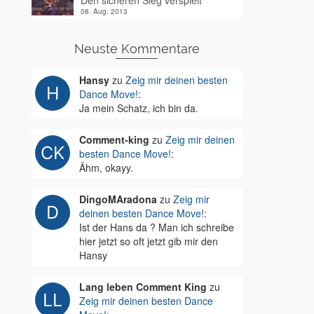
Den sicheren Sieg verspielt
08. Aug. 2013
Neuste Kommentare
Hansy
zu
Zeig mir deinen besten
Dance Move!
:
Ja mein Schatz, ich bin da.
Comment-king
zu
Zeig mir deinen
besten Dance Move!
:
Ähm, okayy.
DingoMAradona
zu
Zeig mir
deinen besten Dance Move!
:
Ist der Hans da ? Man ich schreibe
hier jetzt so oft jetzt gib mir den
Hansy
Lang leben Comment King
zu
Zeig mir deinen besten Dance