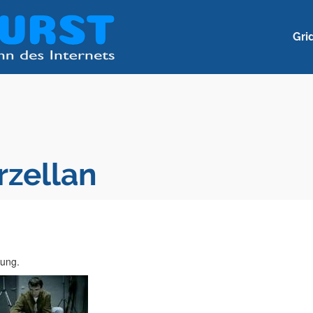
Gri
rzellan
lung.