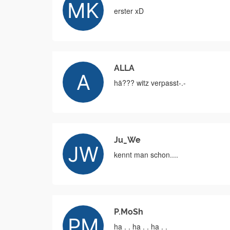
erster xD
ALLA
hä??? witz verpasst-.-
Ju_We
kennt man schon....
P.MoSh
ha . . ha . . ha . .