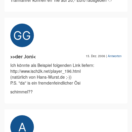
Tramfahrer können eh' nie auf 20,- Euro rausgeben -.-
>>der Joni<
15. Dez. 2006
|
Antworten
Ich könnte als Beispiel folgenden Link liefern:
http://www.isch2k.net/player_196.html
(natürlich von Hans-Wurst.de ;-))
P.S. "da" is ein fremdenfeindlicher Ösi
schimmel??