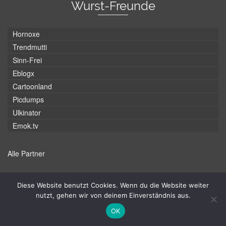
Wurst-Freunde
Hornoxe
Trendmutti
Sinn-Frei
Eblogx
Cartoonland
Picdumps
Ulkinator
Emok.tv
Alle Partner
Wurst-Kategorien
Diese Website benutzt Cookies. Wenn du die Website weiter
nutzt, gehen wir von deinem Einverständnis aus.
Auto
Animation
Bilder
Baby
Basketball
OK
Ball
BMX
Fail
Compilation
Cover
Fahrrad
Erschrecken
Feuer
Flugzeug