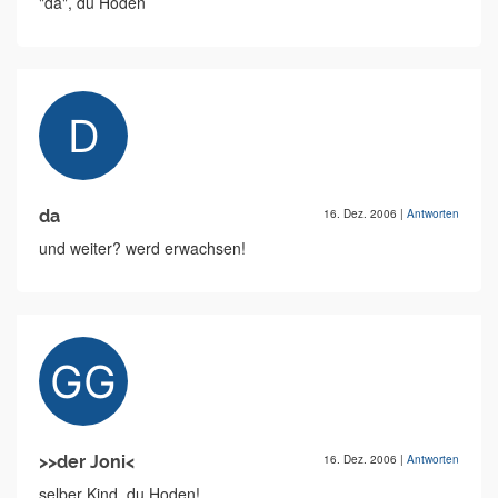
"da", du Hoden
da
16. Dez. 2006
|
Antworten
und weiter? werd erwachsen!
>>der Joni<
16. Dez. 2006
|
Antworten
selber Kind, du Hoden!