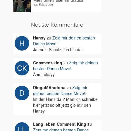
Alleinunterhalter im Stadion
15. Feb. 2009
Neuste Kommentare
Hansy
zu
Zeig mir deinen besten
Dance Move!
:
Ja mein Schatz, ich bin da.
Comment-king
zu
Zeig mir deinen
besten Dance Move!
:
Ähm, okayy.
DingoMAradona
zu
Zeig mir
deinen besten Dance Move!
:
Ist der Hans da ? Man ich schreibe
hier jetzt so oft jetzt gib mir den
Hansy
Lang leben Comment King
zu
Zeig mir deinen besten Dance