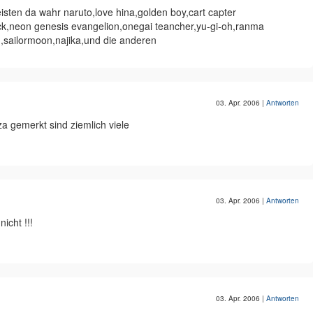
eisten da wahr naruto,love hina,golden boy,cart capter
ck,neon genesis evangelion,onegai teancher,yu-gi-oh,ranma
ng,sailormoon,najika,und die anderen
03. Apr. 2006
|
Antworten
a gemerkt sind ziemlich viele
03. Apr. 2006
|
Antworten
icht !!!
03. Apr. 2006
|
Antworten