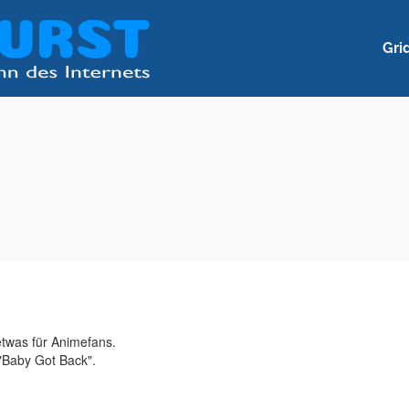
Gri
etwas für Animefans.
 "Baby Got Back".