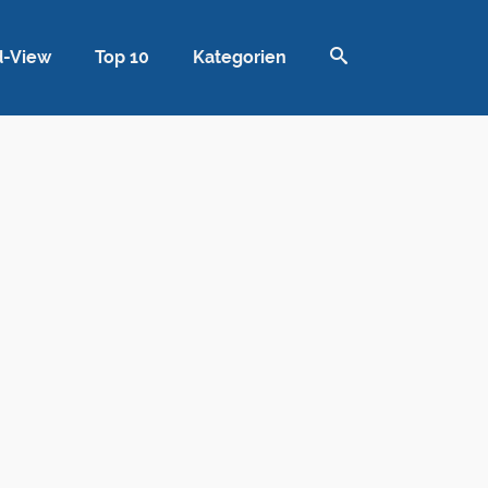
d-View
Top 10
Kategorien