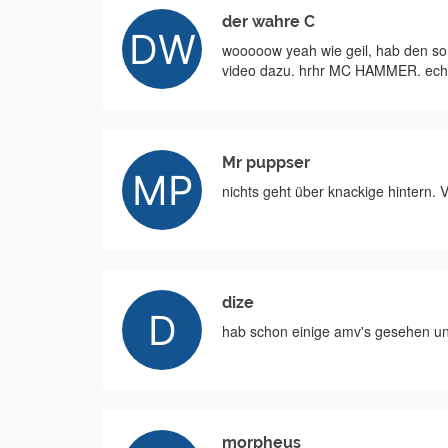
der wahre C
wooooow yeah wie geil, hab den son
video dazu. hrhr MC HAMMER. echter
Mr puppser
nichts geht über knackige hintern. V
dize
hab schon einige amv's gesehen und
morpheus