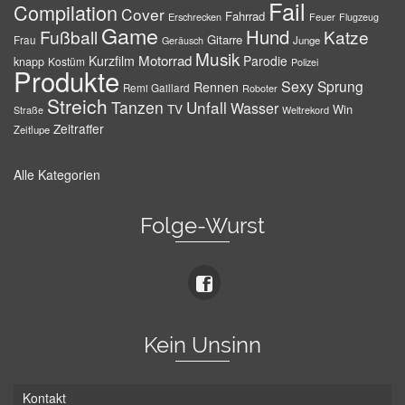
Fail
Compilation
Cover
Fahrrad
Erschrecken
Feuer
Flugzeug
Game
Hund
Fußball
Katze
Gitarre
Frau
Junge
Geräusch
Musik
Motorrad
Kurzfilm
Parodie
knapp
Kostüm
Polizei
Produkte
Sexy
Sprung
Rennen
Remi Gaillard
Roboter
Streich
Tanzen
Unfall
Wasser
TV
Win
Weltrekord
Straße
Zeitraffer
Zeitlupe
Alle Kategorien
Folge-Wurst
Kein Unsinn
Kontakt