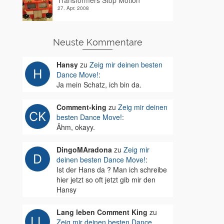
Transformers Stop Motion
27. Apr. 2008
Neuste Kommentare
Hansy
zu
Zeig mir deinen besten
Dance Move!
:
Ja mein Schatz, ich bin da.
Comment-king
zu
Zeig mir deinen
besten Dance Move!
:
Ähm, okayy.
DingoMAradona
zu
Zeig mir
deinen besten Dance Move!
:
Ist der Hans da ? Man ich schreibe
hier jetzt so oft jetzt gib mir den
Hansy
Lang leben Comment King
zu
Zeig mir deinen besten Dance