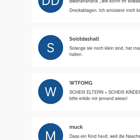
Bwahahahaha ,,wie könnt ihr sowas 
Drecksblagen. Ich amüsiere mich kö
Soistdashalt
Solange sie noch klein sind, hat ma
halten.
WTFOMG
SCHEIß ELTERN = SCHEIß KINDE
bitte erklär mir jemand wieso!
muck
Dass ein Kind heult, weil die Nasch