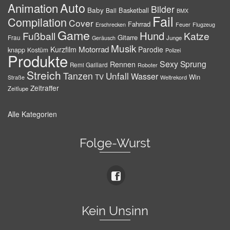
Auto
Animation
Bilder
Baby
Basketball
Ball
BMX
Fail
Compilation
Cover
Fahrrad
Erschrecken
Feuer
Flugzeug
Game
Hund
Fußball
Katze
Gitarre
Frau
Junge
Geräusch
Musik
Motorrad
Kurzfilm
Parodie
knapp
Kostüm
Polizei
Produkte
Sexy
Sprung
Rennen
Remi Gaillard
Roboter
Streich
Tanzen
Unfall
Wasser
TV
Win
Weltrekord
Straße
Zeitraffer
Zeitlupe
Alle Kategorien
Folge-Wurst
Kein Unsinn