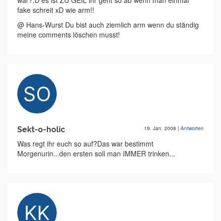
war?:D es ist ZU GEIL ihr geht so ab wenn man einmal
fake schreit xD wie arm!!
@ Hans-Wurst Du bist auch ziemlich arm wenn du ständig
meine comments löschen musst!
Sekt-o-holic
19. Jan. 2008
|
Antworten
Was regt ihr euch so auf?Das war bestimmt
Morgenurin...den ersten soll man IMMER trinken...