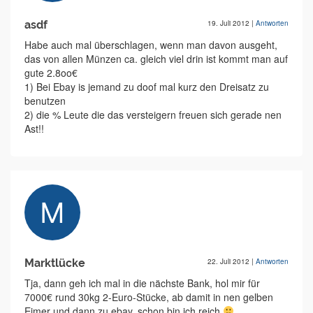
asdf
19. Juli 2012
|
Antworten
Habe auch mal überschlagen, wenn man davon ausgeht,
das von allen Münzen ca. gleich viel drin ist kommt man auf
gute 2.8oo€
1) Bei Ebay is jemand zu doof mal kurz den Dreisatz zu
benutzen
2) die % Leute die das versteigern freuen sich gerade nen
Ast!!
Marktlücke
22. Juli 2012
|
Antworten
Tja, dann geh ich mal in die nächste Bank, hol mir für
7000€ rund 30kg 2-Euro-Stücke, ab damit in nen gelben
Eimer und dann zu ebay, schon bin ich reich